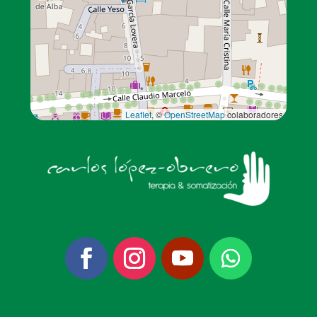
Leaflet
, ©
OpenStreetMap
colaboradores