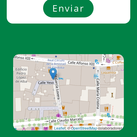
Leaflet
, ©
OpenStreetMap
colaboradores