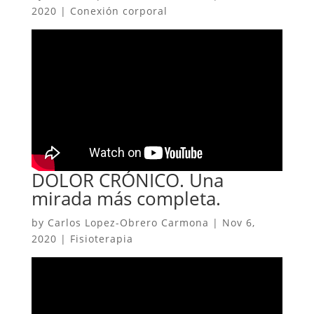
2020
|
Conexión corporal
DOLOR CRÓNICO. Una
mirada más completa.
by
Carlos Lopez-Obrero Carmona
|
Nov 6,
2020
|
Fisioterapia