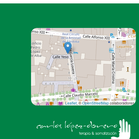
Leaflet
, ©
OpenStreetMap
colaboradores