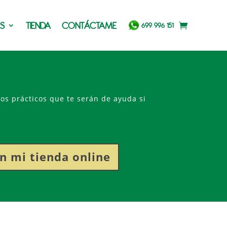
OS
TIENDA
CONTÁCTAME
699 996 151
ios prácticos que te serán de ayuda si
n mi tienda online