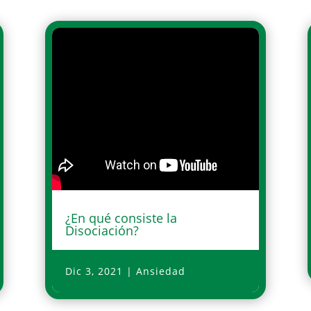
¿En qué consiste la
Disociación?
Dic 3, 2021
|
Ansiedad