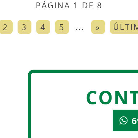
PÁGINA 1 DE 8
...
ÚLTI
2
3
4
5
»
CON
6