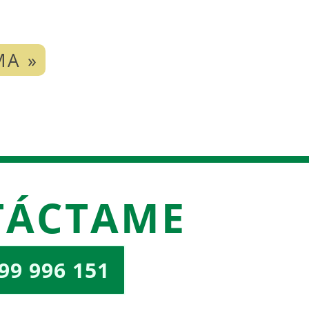
MA »
TÁCTAME
99 996 151