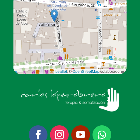
Leaflet
, ©
OpenStreetMap
colaboradores