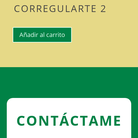
CORREGULARTE 2
Añadir al carrito
Aprende
a
corregularte
2
cantidad
CONTÁCTAME